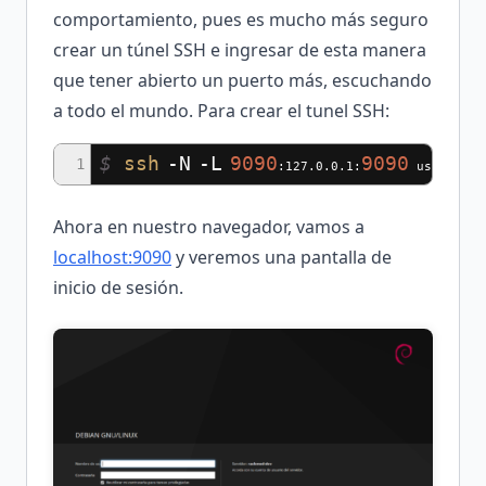
comportamiento, pues es mucho más seguro
crear un túnel SSH e ingresar de esta manera
que tener abierto un puerto más, escuchando
a todo el mundo. Para crear el tunel SSH:
$
ssh
-N
-L
9090
9090
@
1
:127.0.0.1:
usuario
Ahora en nuestro navegador, vamos a
localhost:9090
y veremos una pantalla de
inicio de sesión.