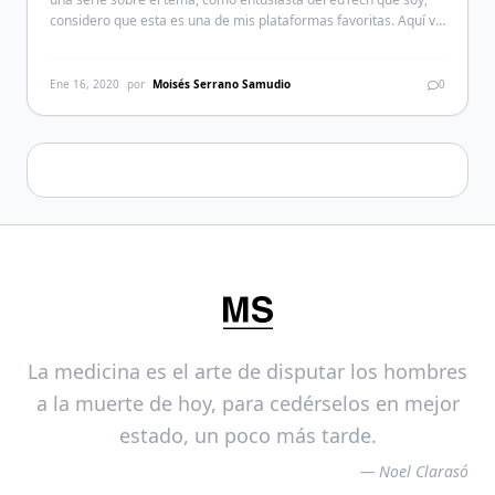
considero que esta es una de mis plataformas favoritas. Aquí va
un breve resumen histórico sobre la plataforma antes de
introducirnos en tópicos más avanzados. En mayo de 2012
surgió una iniciativa entre […]
Ene 16, 2020
por
Moisés Serrano Samudio
0
La medicina es el arte de disputar los hombres
a la muerte de hoy, para cedérselos en mejor
estado, un poco más tarde.
— Noel Clarasó