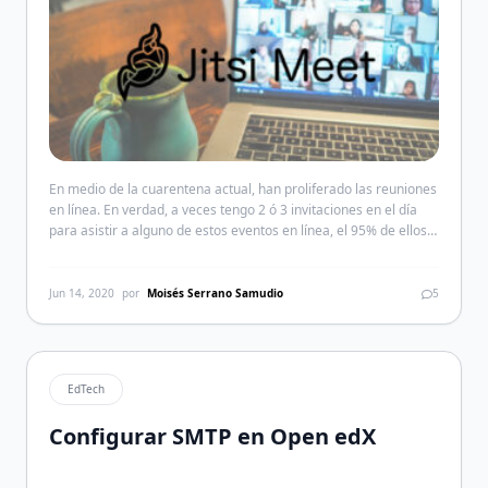
En medio de la cuarentena actual, han proliferado las reuniones
en línea. En verdad, a veces tengo 2 ó 3 invitaciones en el día
para asistir a alguno de estos eventos en línea, el 95% de ellos
es COVID-19 e «inserte aquí una patología adicional». La
mayoría en Zoom, Microsoft Teams, Adobe Connect, Bluejeans,
GoToWebinar, […]
Jun 14, 2020
por
Moisés Serrano Samudio
5
EdTech
Configurar SMTP en Open edX