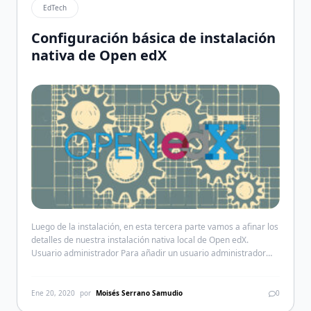
EdTech
Configuración básica de instalación
nativa de Open edX
Luego de la instalación, en esta tercera parte vamos a afinar los
detalles de nuestra instalación nativa local de Open edX.
Usuario administrador ‌Para añadir un usuario administrador
hay que cambiar al entorno edxapp. 123$ sudo -H -u edxapp
bash $ source /edx/app/edxapp/edxapp_env $ cd
/edx/app/edxapp/edx-platform Añadiendo el usuario
Ene 20, 2020
por
Moisés Serrano Samudio
0
administrador 1$ ./manage.py lms --settings=production