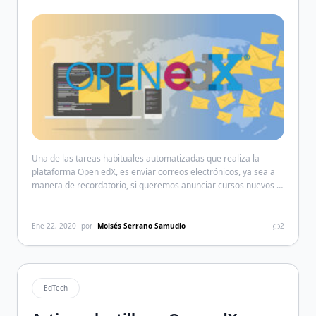
Una de las tareas habituales automatizadas que realiza la
plataforma Open edX, es enviar correos electrónicos, ya sea a
manera de recordatorio, si queremos anunciar cursos nuevos o
si deseamos comunicarnos con los participantes de un curso en
específico. Para mitigar el riesgo que un mensaje caiga en
SPAM, utilizo la mayor parte del tiempo […]
Ene 22, 2020
por
Moisés Serrano Samudio
2
EdTech