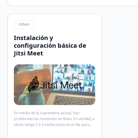
EdTech
Instalación y
configuración básica de
Jitsi Meet
En medio de la cuarentena actual, han
proliferado las reuniones en línea. En verdad, a
veces tengo 2 ó 3 invitaciones en el día para
asistir a alguno de estos eventos en línea, el
95% de ellos es COVID-19 e «inserte aquí una