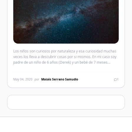
Los niños son curiosos por naturaleza y esa curiosidad muchas
veces los lleva a descubrir cosas por si mismos. En mi caso soy
padre de un niño de 6 años (Derek) y un bebé de 7 meses
(Danté), y si algo tienen en común los dos es que son
completamente diferentes, incluso cuando comparo que […]
May 04, 2020
por
Moisés Serrano Samudio
1