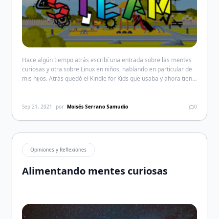
Hace algún tiempo atrás escribí una entrada sobre las mentes
curiosas y otra sobre Linux en niños, hablando en particular de
mis hijos. Atrás quedó el Kindle for Kids que usaba y ahora tiene
bajo su mando una Lenovo Thinkpad X230 con Pop OS! bajo el
capó, dejo atrás la primera instalación que le hice […]
Sep 21, 2021
por
Moisés Serrano Samudio
0
Opiniones y Reflexiones
Alimentando mentes curiosas