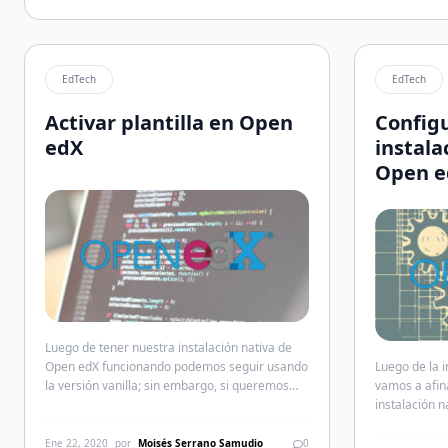
EdTech
EdTech
Activar plantilla en Open
Configu
edX
instala
Open e
Luego de tener nuestra instalación nativa de
Open edX funcionando podemos seguir usando
Luego de la i
la versión vanilla; sin embargo, si queremos
vamos a afina
podremos personalizarla. Para ello hay que
instalación n
tener un mínimo de conocimientos de html, css
administrado
y mako templates. Para empezar hay que
administrado
Ene 22, 2020
por
Moisés Serrano Samudio
0