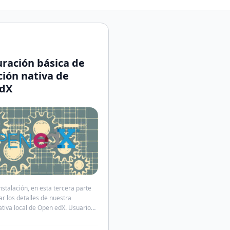
ración básica de
ción nativa de
dX
nstalación, en esta tercera parte
r los detalles de nuestra
ativa local de Open edX. Usuario
r ‌Para añadir un usuario
r hay que cambiar al entorno