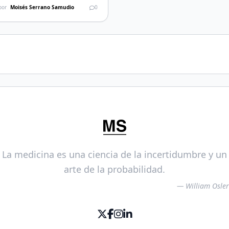
 sudo -H -u edxapp bash $ source
por
Moisés Serrano Samudio
0
xapp/edxapp_env $ cd
app/edx-platform Añadiendo el
nistrador 1$ ./manage.py lms --
duction manage_user […]
La medicina es una ciencia de la incertidumbre y un
arte de la probabilidad.
— William Osler