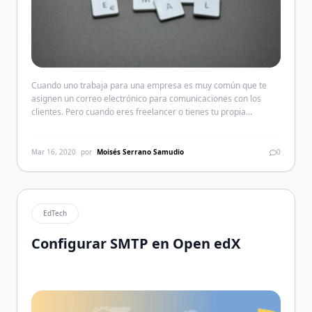
Cuando uno trabaja para una empresa es muy común que te
asignen un correo electrónico para comunicaciones con los
clientes. Pero cuando eres freelancer o tienes tu propia
empresa, debes elegir una dirección que luzca tan formal como
quieras dar conocer tu imagen profesional. Más allá del nombre
de usuario del correo electrónico, hay que […]
Mar 16, 2020
por
Moisés Serrano Samudio
0
EdTech
Configurar SMTP en Open edX