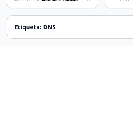
anuncios. Este último modo no provee de
Cableonda, of
estadística alguna, pero por lo […]
precio) a tra
Etiqueta:
DNS