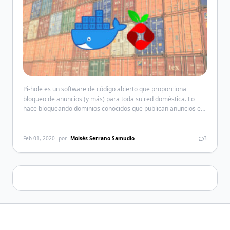
Pi-hole es un software de código abierto que proporciona
bloqueo de anuncios (y más) para toda su red doméstica. Lo
hace bloqueando dominios conocidos que publican anuncios e
incluso tiene la capacidad de bloquear solicitudes de red a
dominios maliciosos si el nombre de dominio está contenido en
una de las listas de bloqueo. En […]
Feb 01, 2020
por
Moisés Serrano Samudio
3