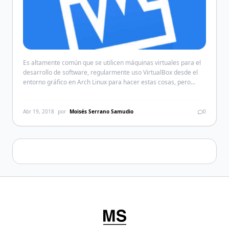
Es altamente común que se utilicen máquinas virtuales para el
desarrollo de software, regularmente uso VirtualBox desde el
entorno gráfico en Arch Linux para hacer estas cosas, pero
muchas veces solo necesito que este corriendo una distro con
ciertos servicios sin necesidad de usar entorno gráfico alguno y
aquí es donde entra el modo headless. […]
Abr 19, 2018
por
Moisés Serrano Samudio
0