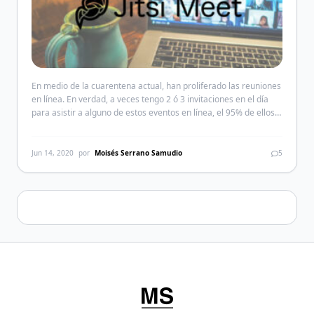
En medio de la cuarentena actual, han proliferado las reuniones
en línea. En verdad, a veces tengo 2 ó 3 invitaciones en el día
para asistir a alguno de estos eventos en línea, el 95% de ellos
es COVID-19 e «inserte aquí una patología adicional». La
mayoría en Zoom, Microsoft Teams, Adobe Connect, Bluejeans,
GoToWebinar, […]
Jun 14, 2020
por
Moisés Serrano Samudio
5