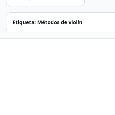
prácticas en casa. Los archivos siempre han
estado ordenados por el […]
Etiqueta:
Métodos de violín