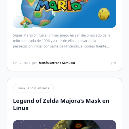
Super Mario 64 fue el primer juego en ser decompilado de la
mítica consola de 1996 y a raíz de ello, a pesar de la
persecución inicial por parte de Nintendo, el código fuente
creado por la comunidad dio paso a que aparecieran una gran
cantidad de mods y versiones del juego con esteroides. Por […]
Jun 17, 2024
por
Moisés Serrano Samudio
0
Linux, FOSS y Sistemas
Legend of Zelda Majora’s Mask en
Linux