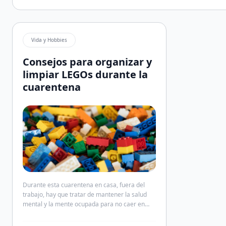
Vida y Hobbies
Consejos para organizar y
limpiar LEGOs durante la
cuarentena
Durante esta cuarentena en casa, fuera del
trabajo, hay que tratar de mantener la salud
mental y la mente ocupada para no caer en
situaciones de estrés o de ansiedad. Una de las
formas que he encontrado de mantener la