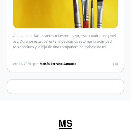
Algo que hacíamos antes mi esposa y yo, eran cuadros de pixel
art. Durante esta cuarentena decidimos retomar la actividad.
Mis sobrinos y la hija de una compañera de trabajo de mi
esposa tienen cuadros que ya hicimos. Derek y Danté tienen
cada uno, uno en su respectiva habitación. Así que ahora
ampliaremos la colección. […]
Abr 14, 2020
por
Moisés Serrano Samudio
0