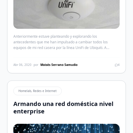
Anteriormente estuve planteando y explorando los
antecedentes que me han impulsado a cambiar todos los
equipos de mi red casera por la línea UniFi de Ubiquiti. A
diferencia de otras redes más simples, en mi caso, mi red ha ido
creciendo con el tiempo hasta el punto que mínimo hay siempre
15 a 20 dispositivos […]
Abr 06, 2020
por
Moisés Serrano Samudio
4
Homelab, Redes e Internet
Armando una red doméstica nivel
enterprise