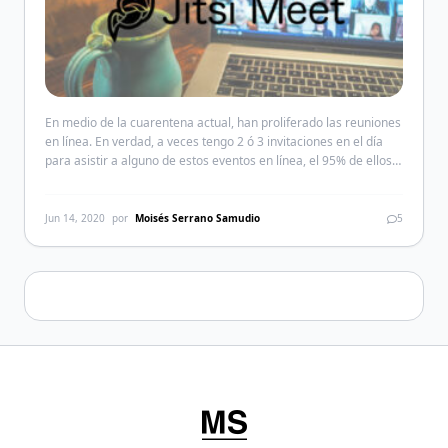
En medio de la cuarentena actual, han proliferado las reuniones
en línea. En verdad, a veces tengo 2 ó 3 invitaciones en el día
para asistir a alguno de estos eventos en línea, el 95% de ellos
es COVID-19 e «inserte aquí una patología adicional». La
mayoría en Zoom, Microsoft Teams, Adobe Connect, Bluejeans,
GoToWebinar, […]
Jun 14, 2020
por
Moisés Serrano Samudio
5