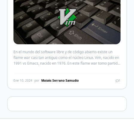
En el mundo del software libre y de código abierto existe un
flame war casi tan antiguo como el núcleo Linux. Vim, nacido en
1991 vs Emacs, nacido en 1976. En este flame war tomo partido
en el bando de Vim, cualquiera que sea el bando que uno tome
hará que la población no IT […]
Ene 10, 2024
por
Moisés Serrano Samudio
1