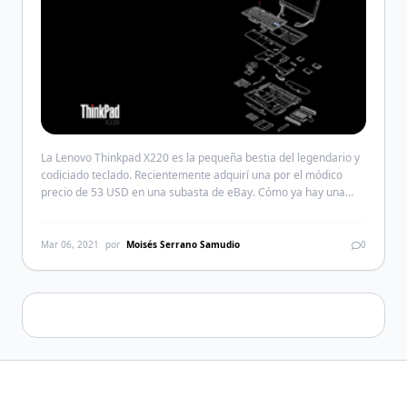
La Lenovo Thinkpad X220 es la pequeña bestia del legendario y
codiciado teclado. Recientemente adquirí una por el módico
precio de 53 USD en una subasta de eBay. Cómo ya hay una
T440p en casa y dos X230, con está X220 solo me dedicaré a
hacer el mínimo de modificaciones para tener un uso diario […]
Mar 06, 2021
por
Moisés Serrano Samudio
0