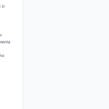
 si
er
mienta
cho