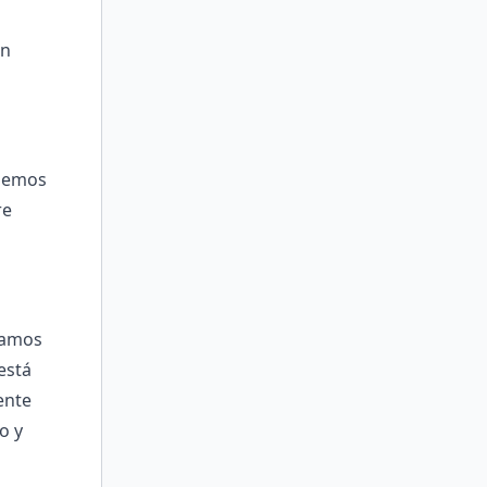
en
odemos
re
ramos
está
ente
o y