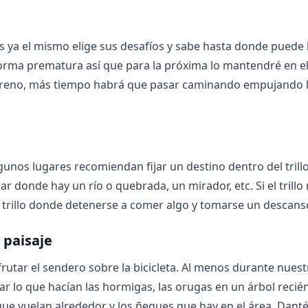
 ya el mismo elige sus desafíos y sabe hasta donde puede l
 forma prematura así que para la próxima lo mantendré en e
terreno, más tiempo habrá que pasar caminando empujando 
unos lugares recomiendan fijar un destino dentro del trillo
ar donde hay un río o quebrada, un mirador, etc. Si el trillo
io trillo donde detenerse a comer algo y tomarse un descans
 paisaje
rutar el sendero sobre la bicicleta. Al menos durante nues
ar lo que hacían las hormigas, las orugas en un árbol recié
ue vuelan alrededor y los ñeques que hay en el área. Dant