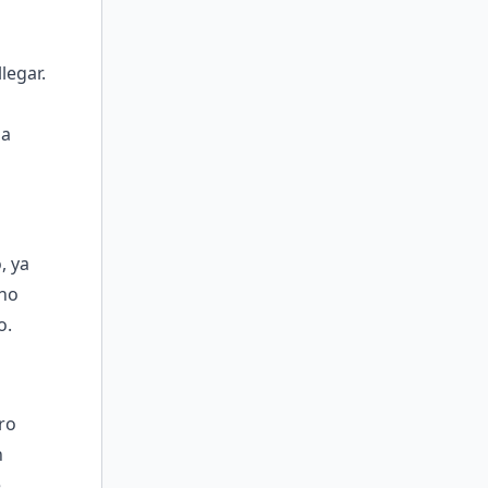
legar.
l
la
, ya
 no
o.
tro
n
é