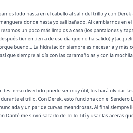
mos lodo hasta en el cabello al salir del trillo y con Derek a
a manguera donde hasta yo salí bañado. Al cambiarnos en el
egresamos un poco más limpios a casa (los pantalones y zapa
espués tienen tierra de ese día que no ha salido) y Jacqueli
porque bueno… La hidratación siempre es necesaria y más 
sí que siempre al día con las caramañolas y con la mochila
n descenso divertido puede ser muy útil, los hará olvidar las
durante el trillo. Con Derek, esto funciona con el Sendero 
onunciada y un par de curvas meandrosas. Al final siempre l
on Danté me sirvió sacarlo de Trillo Tití y usar las aceras qu