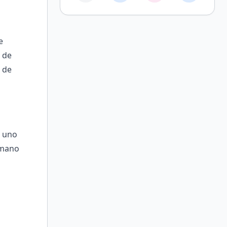
e
s de
s de
r uno
rmano