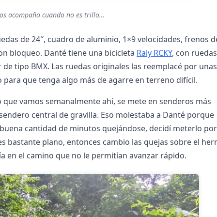
os acompaña cuando no es trillo…
edas de 24″, cuadro de aluminio, 1×9 velocidades, frenos d
on bloqueo. Danté tiene una bicicleta
Raly RCKY
, con rueda
ar de tipo BMX. Las ruedas originales las reemplacé por una
para que tenga algo más de agarre en terreno difícil.
do que vamos semanalmente ahí, se mete en senderos más
 sendero central de gravilla. Eso molestaba a Danté porque
 buena cantidad de minutos quejándose, decidí meterlo po
o es bastante plano, entonces cambio las quejas sobre el he
ía en el camino que no le permitían avanzar rápido.