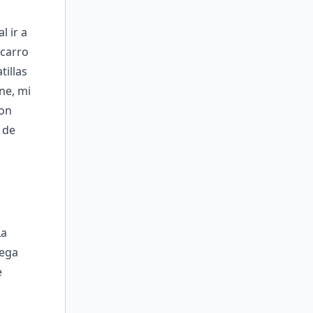
l ir a
 carro
tillas
ne, mi
con
 de
La
lega
e