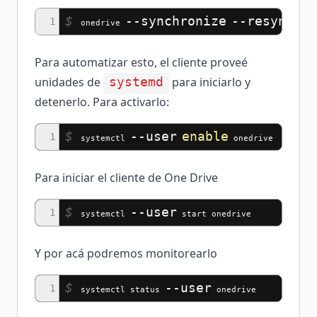
$
--synchronize
--resync
1
onedrive
Para automatizar esto, el cliente proveé
unidades de
para iniciarlo y
systemd
detenerlo. Para activarlo:
$
--user
enable
1
systemctl
onedrive
Para iniciar el cliente de One Drive
$
--user
1
systemctl
start onedrive
Y por acá podremos monitorearlo
$
--user
1
systemctl status
onedrive