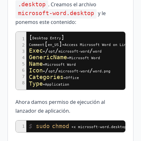
. Creamos el archivo
.desktop
y le
microsoft-word.desktop
ponemos este contenido:
[
]
Desktop Entry
1
[
]
2
Comment
en_US
=Access Microsoft Word on Linux.
Exec
/
/
/
3
=
opt
microsoft-word
word
GenericName
4
=Microsoft Word
Name
5
=Microsoft Word
Icon
/
/
/
6
=
opt
microsoft-word
word.png
7
Categories
=Office
8
Type
=Application
Ahora damos permiso de ejecución al
lanzador de aplicación.
$
sudo
chmod
1
+x microsoft-word.desktop