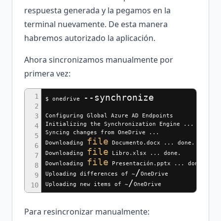
respuesta generada y la pegamos en la
terminal nuevamente. De esta manera
habremos autorizado la aplicación.
Ahora sincronizamos manualmente por
primera vez:
1
--synchronize
$ onedrive
2
3
Configuring Global Azure AD Endpoints
Initializing the Synchronization Engine ...
4
Syncing changes from OneDrive ...
5
file
Downloading
Documento.docx ... done.
6
file
Downloading
Libro.xlsx ... done.
7
file
Downloading
Presentación.pptx ... done.
8
/
Uploading differences of ~
OneDrive
9
/
Uploading new items of ~
OneDrive
10
Para resincronizar manualmente: