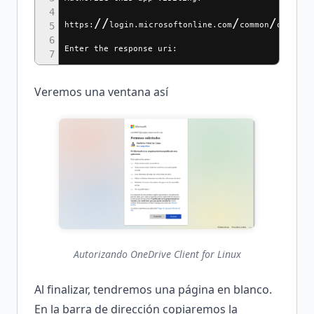
4
//
/
/
/
https:
login.microsoftonline.com
common
oauth2
5
6
Enter the response uri:
7
Veremos una ventana así
Autorizando OneDrive Client for Linux
Al finalizar, tendremos una página en blanco.
En la barra de dirección copiaremos la