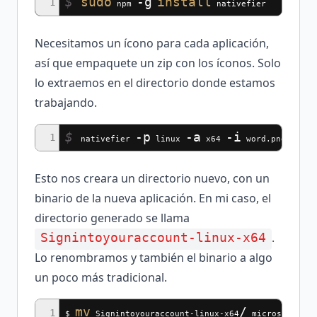
$
sudo
-g
install
1
npm
nativefier
Necesitamos un ícono para cada aplicación,
así que empaquete un zip con los íconos. Solo
lo extraemos en el directorio donde estamos
trabajando.
$
-p
-a
-i
--d
1
nativefier
linux
x64
word.png
Esto nos creara un directorio nuevo, con un
binario de la nueva aplicación. En mi caso, el
directorio generado se llama
.
Signintoyouraccount-linux-x64
Lo renombramos y también el binario a algo
un poco más tradicional.
mv
/
1
$
Signintoyouraccount-linux-x64
microsoft-wor