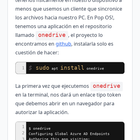
tenerlos físicamente en nuestro dispositivo a
menos que usemos un cliente que sincronice
los archivos hacia nuestro PC. En Pop OS!,
tenemos una aplicación en el repositorio
llamado
, el proyecto lo
onedrive
encontramos en
github
, instalarla solo es
cuestión de hacer:
$
sudo
install
1
apt
onedrive
La primera vez que ejecutemos
onedrive
en la terminal, nos dará un enlace tipo token
que debemos abrir en un navegador para
autorizar la aplicación.
1
$ onedrive
2
Configuring Global Azure AD Endpoints
3
Authorize this app visiting: