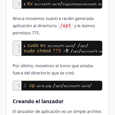
mv
/
2
$
microsoft-word
Signintoyouraccount microsoft
Ahora movemos nuestra recién generada
aplicación al directorio
y le damos
/opt
permisos 775.
sudo
mv
/
/
/
1
$
microsoft-word
opt
sudo
chmod
775
-R
/
/
/
2
opt
microsoft-word
Por último, movemos el ícono que estaba
fuera del directorio que se creó.
$
cp
/
/
/
1
word.png
opt
microsoft-word
Creando el lanzador
El lanzador de aplicación es un simple archivo