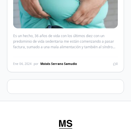
Es un hecho, 36 años de vida con los últimos diez con un
predominio de vida sedentaria me están comenzando a pasar
factura, sumado a una mala alimentación y también al síndrome
post COVID con toda seguridad tengo un riesgo cardiovascular
elevado. Así que yo, obeso y con la prediabetes tocando las
puertas de mi […]
Ene 04, 2024
por
Moisés Serrano Samudio
0