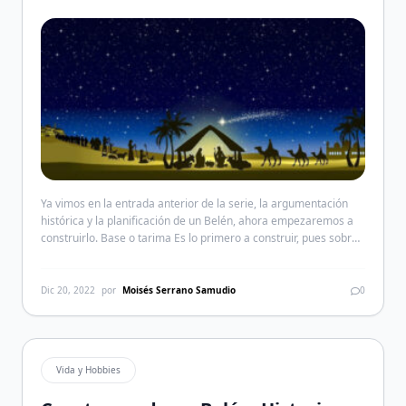
Ya vimos en la entrada anterior de la serie, la argumentación
histórica y la planificación de un Belén, ahora empezaremos a
construirlo. Base o tarima Es lo primero a construir, pues sobre
la estructura base se montará el Belén. Al planificar pensé en
utilizar madera de 2″ x 2″, pero no encontré de esta medida […]
Dic 20, 2022
por
Moisés Serrano Samudio
0
Vida y Hobbies