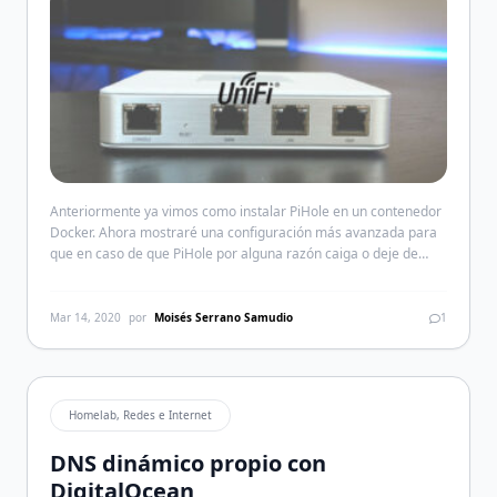
Anteriormente ya vimos como instalar PiHole en un contenedor
Docker. Ahora mostraré una configuración más avanzada para
que en caso de que PiHole por alguna razón caiga o deje de
funcionar, el router UniFi Security Gateway (USG) tomé el
mando y siga bloqueando anuncios. Este último modo no provee
de estadística alguna, pero por lo […]
Mar 14, 2020
por
Moisés Serrano Samudio
1
Homelab, Redes e Internet
DNS dinámico propio con
DigitalOcean