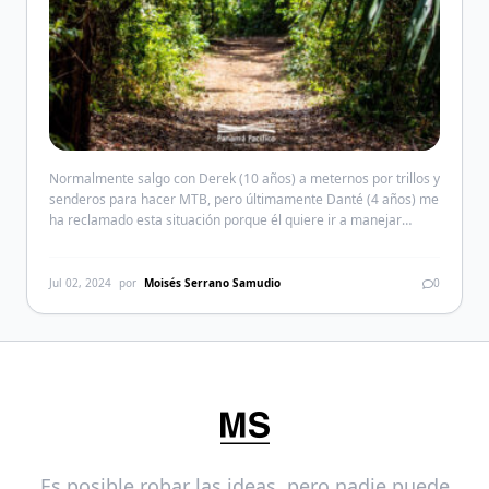
Normalmente salgo con Derek (10 años) a meternos por trillos y
senderos para hacer MTB, pero últimamente Danté (4 años) me
ha reclamado esta situación porque él quiere ir a manejar
bicicleta en el bosque. Así que decidí incluirlo en la última ida a
Trillo Tití. Este lugar tiene la particularidad de tener una ruta […]
Jul 02, 2024
por
Moisés Serrano Samudio
0
Es posible robar las ideas, pero nadie puede