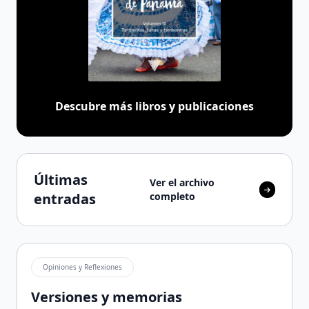
docentes y desarrolladores que quieren aprovechar
Ver serie
esta plataforma para educación en línea.
Descubre más libros y publicaciones
Últimas
Ver el archivo
entradas
completo
Opiniones y Reflexiones
Versiones y memorias